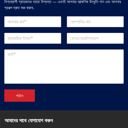
বিশ্বব্যাপী গ্রাহকদের দ্বারা বিশ্বস্ত — এখনই আপনার তাত্ক্ষণিক উদ্ধৃতি পান এবং আপনার
প্রকল্প দ্রুত শুরু করুন৷.
পাঠান
আমাদের সাথে যোগাযোগ করুন