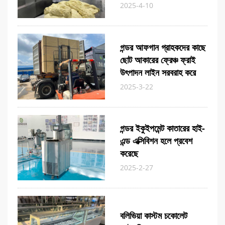
2025-4-10
গন্ডর আফগান গ্রাহকদের কাছে
ছোট আকারের ফ্রেঞ্চ ফ্রাই
উৎপাদন লাইন সরবরাহ করে
2025-3-22
গন্ডর ইকুইপমেন্ট কাতারের হাই-
এন্ড এক্সিবিশন হলে প্রবেশ
করেছে
2025-2-27
বলিভিয়া কাস্টম চকোলেট