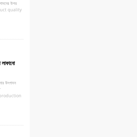
উত্পাদনের উপর
uct quality
া লাফানো
ানার উৎপাদন
r
“production