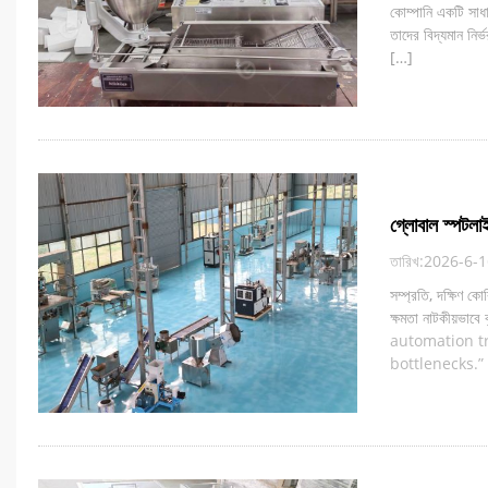
কোম্পানি একটি সাধারণ
তাদের বিদ্যমান নির্
[…]
গ্লোবাল স্পটলা
তারিখ:2026-6-
সম্প্রতি, দক্ষিণ ক
ক্ষমতা নাটকীয়ভাবে 
automation tr
bottlenecks.”