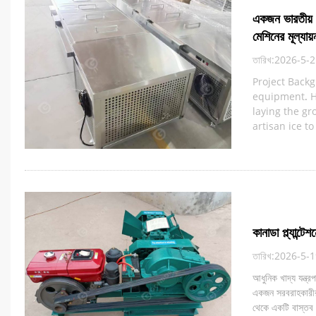
একজন ভারতীয় হ
মেশিনের মূল্যায
তারিখ:2026-5-
Project Backg
equipment
.
H
laying the g
artisan ice t
কানাডা প্ল্যান্ট
তারিখ:2026-5-
আধুনিক খাদ্য যন্ত
একজন সরবরাহকারীর প
থেকে একটি বাস্তব গ