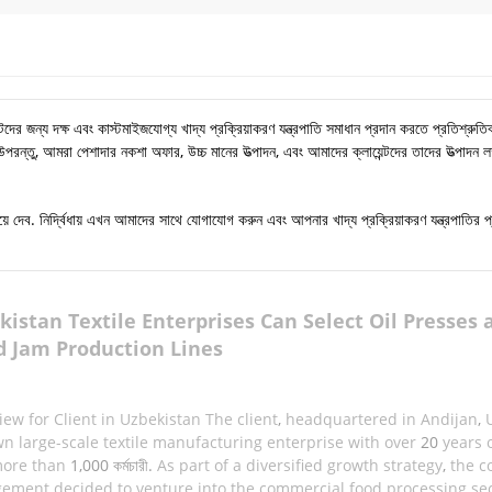
ন্টদের জন্য দক্ষ এবং কাস্টমাইজযোগ্য খাদ্য প্রক্রিয়াকরণ যন্ত্রপাতি সমাধান প্রদান করতে প্রতিশ্রু
উপরন্তু, আমরা পেশাদার নকশা অফার, উচ্চ মানের উত্পাদন, এবং আমাদের ক্লায়েন্টদের তাদের উত্পাদন লক্
 দেব. নির্দ্বিধায় এখন আমাদের সাথে যোগাযোগ করুন এবং আপনার খাদ্য প্রক্রিয়াকরণ যন্ত্রপাতির প্
istan Textile Enterprises Can Select Oil Presses 
d Jam Production Lines
iew for Client in Uzbekistan The client
,
headquartered in Andijan
,
wn large-scale textile manufacturing enterprise with over
20
years o
more than
1,000 কর্মচারী.
As part of a diversified growth strategy
,
the c
ement decided to venture into the commercial food processing sec