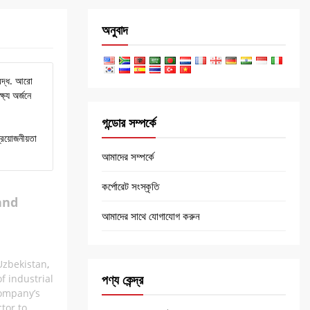
অনুবাদ
তিবদ্ধ. আরো
ষ্য অর্জনে
গন্ডোর সম্পর্কে
রয়োজনীয়তা
আমাদের সম্পর্কে
কর্পোরেট সংস্কৃতি
and
আমাদের সাথে যোগাযোগ করুন
Uzbekistan
,
পণ্য কেন্দ্র
f industrial
ompany’s
tor to