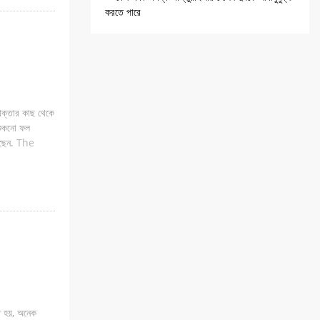
করতে পারে
োক্তার কাছ থেকে
 শুকনো ফল
রছেন.
The
িত হয়, অনেক