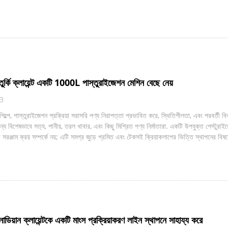
র্কি ক্লায়েন্ট একটি 1000L পাস্তুরাইজেশন মেশিন বেছে নেয়
23
 শিল্পে, পাস্তুরাইজেশন প্রক্রিয়া সরাসরি পণ্য নিরাপত্তা প্রভাবিত করে, স্থিতিশীলতা, এবং পরবর্তী বিক
ন্য বিশেষভাবে সত্য, পানীয়, তরল খাবার, এবং কিছু মিশ্রিত পণ্য নির্মাতারা. একটি উপযুক্ত পেস্টুরা
ত্র সরঞ্জাম ক্রয় সম্পর্কে নয়; এটি সমগ্র জুড়ে প্রমিত এবং টেকসই ক্রিয়াকলাপের ভিত্তি স্থাপনের বিষ
ডিয়ান ক্লায়েন্টকে একটি মাংস প্রক্রিয়াকরণ লাইন স্থাপনে সাহায্য করে