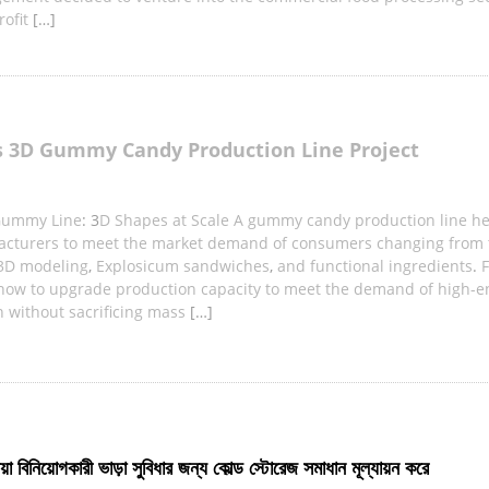
ofit
[…]
s 3D Gummy Candy Production Line Project
Gummy Line
: 3
D Shapes at Scale A gummy candy production line he
cturers to meet the market demand of consumers changing from t
 3D modeling
,
Explosicum sandwiches
,
and functional ingredients
.
F
 how to upgrade production capacity to meet the demand of high-e
 without sacrificing mass
[…]
়া বিনিয়োগকারী ভাড়া সুবিধার জন্য কোল্ড স্টোরেজ সমাধান মূল্যায়ন করে