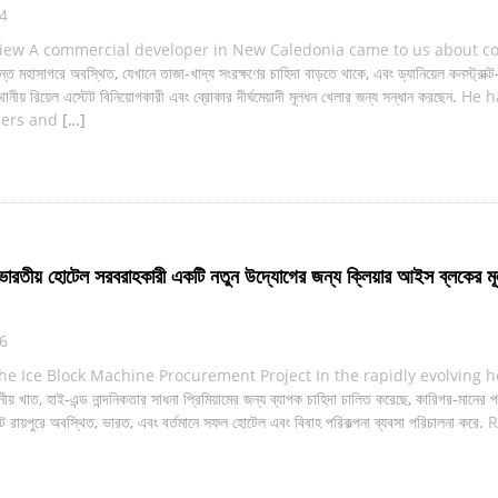
24
view A commercial developer in New Caledonia came to us about co
ান্ত মহাসাগরে অবস্থিত, যেখানে তাজা-খাদ্য সংরক্ষণের চাহিদা বাড়তে থাকে, এবং ড্যানিয়েল কনস্ট্রাক
ীয় রিয়েল এস্টেট বিনিয়োগকারী এবং ব্রোকার দীর্ঘমেয়াদী মূলধন খেলার জন্য সন্ধান করছেন.
He h
mers and
[…]
রতীয় হোটেল সরবরাহকারী একটি নতুন উদ্যোগের জন্য ক্লিয়ার আইস ব্লকের মূল
16
he Ice Block Machine Procurement Project In the rapidly evolving ho
য় খাত, হাই-এন্ড নান্দনিকতার সাধনা প্রিমিয়ামের জন্য ব্যাপক চাহিদা চালিত করেছে, কারিগর-মানের 
়েন্ট রায়পুরে অবস্থিত, ভারত, এবং বর্তমানে সফল হোটেল এবং বিবাহ পরিকল্পনা ব্যবসা পরিচালনা করে.
R