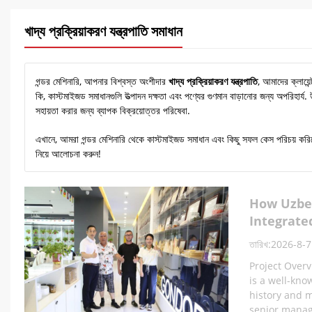
খাদ্য প্রক্রিয়াকরণ যন্ত্রপাতি সমাধান
গন্ডর মেশিনারি, আপনার বিশ্বস্ত অংশীদার
খাদ্য প্রক্রিয়াকরণ যন্ত্রপাতি
, আমাদের ক্লায়ে
কি, কাস্টমাইজড সমাধানগুলি উত্পাদন দক্ষতা এবং পণ্যের গুণমান বাড়ানোর জন্য অপরিহার্য. 
সহায়তা করার জন্য ব্যাপক বিক্রয়োত্তর পরিষেবা.
এখানে, আমরা গন্ডর মেশিনারি থেকে কাস্টমাইজড সমাধান এবং কিছু সফল কেস পরিচয় করিয়ে
নিয়ে আলোচনা করুন!
How Uzbek
Integrate
তারিখ:2026-8-7
Project Overv
is a well-kno
history and 
senior manag