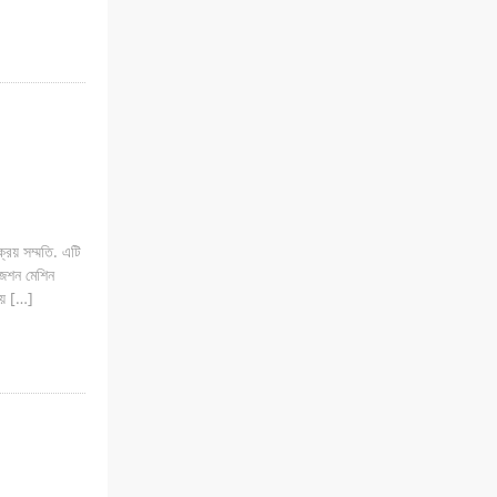
্রয় সম্মতি. এটি
ইজেশন মেশিন
য়ে […]