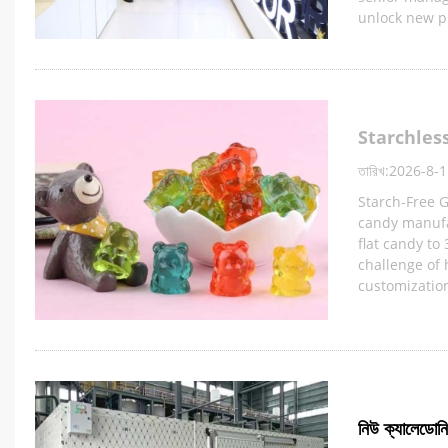
unlock new pr
Starchles
তারিখ:2026-8-1
Starch-Free 
candy manufa
flat candy to
challenge of
customization
নিউ ক্যালেডোনিয