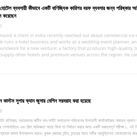
োটেল ব্যবসায়ী কীভাবে একটি বাণিজ্যিক কারিগর বরফ ব্যবসার জন্য পরিষ্কার 
়ন করেছেন
21
round A client in India recently reached out about commercial ice
e runs a hotel business and works as a wedding event planner
,
an
roundwork for a new venture
:
a factory that produces high-quality
,
t
o supply other hotels and premium venues across the region
.
He c
েশনে কাস্টম সুগার ক্যান জুসার মেশিন সরবরাহ করা হয়েছে
19
্রপাতি বাণিজ্যে, গ্রাহকদের জটিল অন-সাইট অপারেশন পরিবেশের উপযোগী কাস্টমাইজড সমাধান প্রদান 
েশাদারিত্ব এবং শিল্প অভিজ্ঞতা আছে কিনা তা নির্ধারণ করার জন্য একটি গুরুত্বপূর্ণ পরীক্ষা।. এই ন
্রাহক মামলা উপস্থাপন করবে: কৃষক জোশুয়া পন্টন, গন্ডরের সাথে গভীর প্রযুক্তিগত যোগাযোগের মা