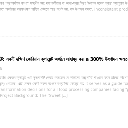
 "ক্রমবর্ধমান ব্যথা" সম্মুখীন হয়: দক্ষ কর্মীদের বা আধা-স্বয়ংক্রিয় উত্পাদন মডেল দ্বারা ম্যানুয়াল 
ভরতা অর্ডারের ক্রমবর্ধমান চাহিদা মেটাতে আর যথেষ্ট নয়. কম উত্পাদন দক্ষতা,
inconsistent prod
ইট: একটি দক্ষিণ কোরিয়ান ক্লায়েন্ট অর্জনে সাহায্য করা a 300% উৎপাদন ক্ষমত
16
োরিয়ার একজন ক্লায়েন্ট এই সুসংবাদটি শেয়ার করেছেন যে আমাদের যন্ত্রপাতি পাওয়ার ফলে তাদের কারখ
বৃদ্ধি পেয়েছে. এটি কেবল একটি সফল সরঞ্জাম রপ্তানির ক্ষেত্রে নয়;
it serves as a guide fo
ansformation decisions for all food processing companies facing 
 Project Background
:
The “Sweet
[…]