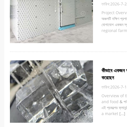
তারিখ:2026-7-
Project Over
অঞ্চলটি দক্ষিণ প্রশ
যোগাযোগ একজন স্থান
regional far
কীভাবে একজন ভা
করেছেন
তারিখ:2026-7-
Overview of t
and food
& পানী
এই প্রকল্পের ক্লায
a market
[…]