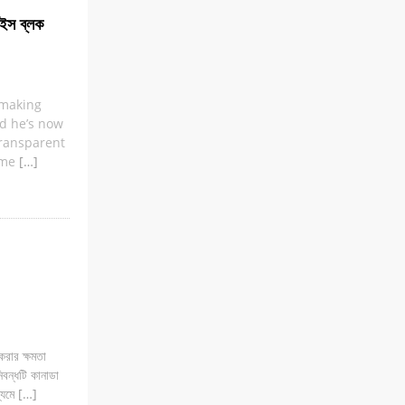
আইস ব্লক
-making
d he’s now
ransparent
ame
[…]
করার ক্ষমতা
িবন্ধটি কানাডা
ধ্যমে […]