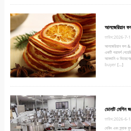
আলজেরিয়ান ফল
তারিখ:2026-7-
আলজেরিয়ান ফল 
একটি পরামর্শ পেয়ে
আমদানি ও বিতরণের 
buyer
[…]
ডোনাট মেশিন জার
তারিখ:2026-6-
বেকিং এবং স্ন্যাক ফু