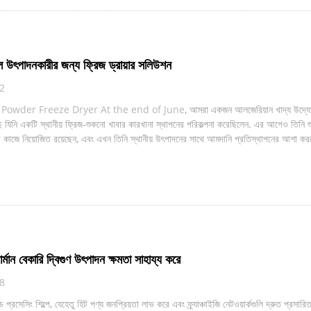
 উৎপাদনকারীর জন্য ফ্রিজ ড্রায়ার সলিউশন
12
&
Powder Freeze Dryer At the end of June
, আমরা একজন আলজেরিয়ান খাদ্য উদ্য
ছি যিনি একটি স্থানীয় ফ্রিজ-শুকনো খাবার কারখানা স্থাপনের পরিকল্পনা করেছিলেন. এর আগেও তিনি
কাজে নিয়োজিত রয়েছেন, এবং এখন তিনি স্থানীয় উৎপাদনের সাথে আমদানি প্রতিস্থাপনের আশা ক
্মান বেকারি দ্বিগুণ উৎপাদন ক্ষমতা সাহায্য করে
18
ড প্রসেসিং শিল্পে, যেহেতু হিট পণ্য জনপ্রিয়তা লাভ করে এবং ফ্র্যাঞ্চাইজি নেটওয়ার্কগুলি দ্রুত প্রসার