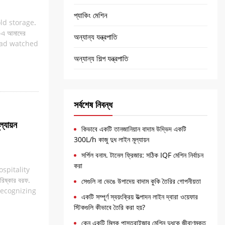
প্যাকিং মেশিন
ld storage
.
্ট-এ আমাদের
অন্যান্য যন্ত্রপাতি
ad watched
অন্যান্য শিল্প যন্ত্রপাতি
সর্বশেষ নিবন্ধ
্যায়ন
কিভাবে একটি তানজানিয়ান বাদাম উদ্ভিদ একটি
300L/h কাজু দুধ লাইন মূল্যায়ন
সর্পিল বনাম. টানেল ফ্রিজার: সঠিক IQF মেশিন নির্বাচন
করা
spitality
পরিষ্কার বরফ.
সেগুলি না ভেঙে উপাদেয় বাদাম কুকি তৈরির গোপনীয়তা
ecognizing
একটি সম্পূর্ণ স্বয়ংক্রিয় উত্পাদন লাইন দ্বারা ওয়েফার
স্টিকগুলি কীভাবে তৈরি করা হয়?
কেন একটি মিল্ক পাস্তুরাইজার মেশিন দুধকে জীবাণুমুক্ত