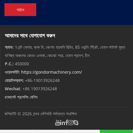
পাঠান
আমাদের সাথে যোগাযোগ করুন
অ্যাড:
1সেন্ট ফ্লোর, ব্লক বি, ঝেংশাং হারমনি বিল্ডিং, 85 ওয়ান্টং স্ট্রিট, হেনান পাইলট মুক্ত
বাণিজ্য অঞ্চলের ঝেংডং এলাকা, ঝেংঝো শহর, হেনান প্রদেশ, চীন
P.C.:
450000
ওয়েবসাইট:
https://gondormachinery.com/
হোয়াটসঅ্যাপ:
+86-19013926248
Wechat
: +86 19013926248
চকোলেট প্রসেসিং মেশিন
কপিরাইট © 2026
গন্ডর মেশিনারি
সর্বস্বত্ব সংরক্ষিত