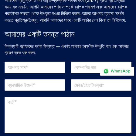
আমাদের প্রযুক্তিগত দল রাউন্ড-দ্য-ক্লক অফার করে (24/7) দ্রুত প্রতিক্রিয়া
সময় সহ সমর্থন, আপনি আমাদের পণ্য সম্পর্কে ব্যাপক পরামর্শ এবং আমাদের ব্যাপক
প্রকৌশল দক্ষতা থেকে উপকৃত হওয়া নিশ্চিত করুন. আমরা আপনার ব্যবসা সমর্থন
করতে প্রতিশ্রুতিবদ্ধ, আপনি আমাদের সাথে একটি অর্ডার দেন কিনা তা নির্বিশেষে.
আমাদের একটি তদন্ত পাঠান
বিশ্বব্যাপী গ্রাহকদের দ্বারা বিশ্বস্ত — এখনই আপনার তাত্ক্ষণিক উদ্ধৃতি পান এবং আপনার
প্রকল্প দ্রুত শুরু করুন৷.