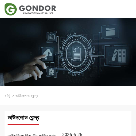
বাড়ি
>
ডাউনলোড কেন্দ্র
ডাউনলোড কেন্দ্র
2026-6-26