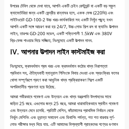
উপরের টেবিল থেকে দেখা যাবে, আপনি একটি চেইন রেস্টুরেন্ট বা একটি বড় স্কুল
ক্যাফেটেরিয়া জন্য একটি কেন্দ্রীয় রান্নাঘর হলে, একক ফেজ (220ভি) এবং
লাইটওয়েট GD-100-2 উচ্চ খরচ-কার্যকারিতা সহ একটি নিখুঁত পছন্দ; যখন
আপনি একটি সঙ্গে আচরণ করা হয় 24/7, উচ্চ-লোড শিল্প রস বা ক্যানিং উত্পাদন
লাইন, তারপর GD-200 মডেল, একটি শক্তিশালী 1.5kW এবং 380V
থ্রি-ফেজ পাওয়ার দিয়ে সজ্জিত, নিঃসন্দেহে একটি উত্পাদন দানব.
IV. আপনার উত্পাদন লাইন কাস্টমাইজ করা
নিঃসন্দেহে, ক্রমবর্ধমান শ্রম খরচ এবং ক্রমবর্ধমান কঠোর খাদ্য নিরাপত্তা
প্রবিধান সহ, ঐতিহ্যবাহী ম্যানুয়াল পিলিংকে বিদায় দেওয়া এবং স্বয়ংক্রিয় ফলের
খোসা সম্পূর্ণরূপে গ্রহণ করা আধুনিক খাদ্য প্রক্রিয়াকরণ শিল্পে একটি
অপরিবর্তনীয় প্রবণতা হয়ে উঠেছে.
আমরা গভীরভাবে গবেষণা এবং উন্নয়ন এবং খাদ্য যন্ত্রপাতি উৎপাদনের সাথে
জড়িত 25 বছর. এগুলোর জন্য 25 বছর, আমরা ধারাবাহিকভাবে স্বাধীন গবেষণা
এবং উন্নয়ন মেনে চলেছি. প্রতিটি মেশিন, কাঁচামালের প্রাথমিক নির্বাচন থেকে
নির্ভুল মেশিনিং এবং চূড়ান্ত সমাবেশ এবং ডিবাগিং পর্যন্ত, শত শত বারবার পূর্ণ-
লোড পরীক্ষার মধ্য দিয়ে যায়. এটি আমাদের বিশ্বব্যাপী গ্রাহকদের পণ্যের গুণমান