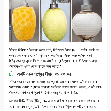
বিভিন্ন বিনিয়োগ বিবেচনা করার সময়, বিনিয়োগে রিটার্ন (ROI) সর্বদা একটি মূল
মূল্যায়নের মানদণ্ড. তাই, বুদ্ধিমান স্বয়ংক্রিয় পিলিং সরঞ্জামগুলির সাথে
ঐতিহ্যগত ম্যানুয়াল পিলিং সরঞ্জামগুলিকে প্রতিস্থাপন করে কী উল্লেখযোগ্য
পরিবর্তনগুলি একটি কোম্পানিতে নিয়ে আসবে?
একটি একক পণ্যের সীমাবদ্ধতা ভঙ্গ করা
মেশিন কেনার সময় অনেক গ্রাহকের প্রায়ই ভুল ধারণা থাকে, এই ভেবে যে ক
“আনারসের খোসা” শুধুমাত্র আনারস প্রক্রিয়া করতে পারেন. আসলে, একটি ভাল-
পরিকল্পিত মেশিনের শক্তিশালী উত্পাদন বহুমুখিতা থাকা উচিত.
আমাদের জিডি সিরিজ বিভিন্ন বড় এবং মাঝারি আকারের ফল এবং সবজির জন্য
তৈরি. আনারস ছাড়াও, এটি পেঁপের খোসা ছাড়িয়ে নিখুঁতভাবে পরিচালনা করতে