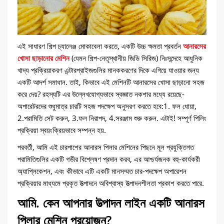
এই সাধারণ শিল্প চ্যালেঞ্জ মোকাবেলা করতে, একটি উচ্চ ক্ষমতা প্রবর্তন
আনারসের
খোসা ছাড়ানোর মেশিন
(যেমন শিল্প-নেতৃস্থানীয় জিডি সিরিজ) নিঃসন্দেহে আধুনিক
খাদ্য প্রক্রিয়াকরণ এন্টারপ্রাইজগুলির মানককরণের দিকে এগিয়ে যাওয়ার জন্য
একটি আদর্শ সমাধান. তাই, কিভাবে এই মেশিনটি আনারসের খোসা ছাড়ানো সহজ
করে দেয়? রহস্যটি এর উল্লেখযোগ্যভাবে স্বজ্ঞাত নকশার মধ্যে রয়েছে-
অপারেটরদের শুধুমাত্র চারটি সহজ পদক্ষেপ অনুসরণ করতে হবে:1. ফল ধোয়া,
2.পরামিতি সেট করুন, 3.ফল নিরাপদ, 4.সরঞ্জাম শুরু করুন. এটাই! সম্পূর্ণ পিলিং
প্রক্রিয়া স্বয়ংক্রিয়ভাবে সম্পন্ন হয়.
পরবর্তী, আমি এই চারপাশের আনারস পিলার মেশিনের পিছনে মূল প্রযুক্তিগত
পরামিতিগুলির একটি গভীর বিশ্লেষণ প্রদান করব, এর আশ্চর্যজনক বহু-কার্যকরী
অ্যাপ্লিকেশন, এবং কীভাবে এটি একটি মানসম্মত চার-পদক্ষেপ অপারেশন
প্রক্রিয়ার মাধ্যমে প্রকৃত উত্পাদনে অবিশ্বাস্য উত্পাদনশীলতা প্রকাশ করতে পারে.
আমি. কেন আপনার উত্পাদন লাইন একটি আনারস
পিলার মেশিন প্রয়োজন?