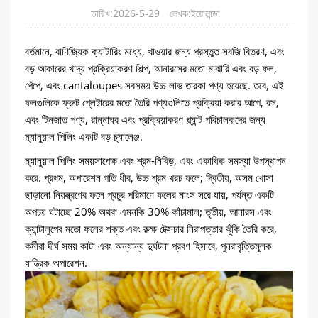
তারিখ:2026-5-29
লেখক:ইয়োলান্ডা
বর্তমানে, বাণিজ্যিক ক্যাটারিং মধ্যে, খাওয়ার জন্য প্রস্তুত সবজি বিতরণ, এবং
বড় আকারের খাদ্য প্রক্রিয়াকরণ শিল্প, আনারসের মতো মাঝারি এবং বড় ফল,
পেঁপে, এবং cantaloupes সবসময় উচ্চ লাভ তারকা পণ্য হয়েছে. তবে, এই
ফলগুলিকে ফ্রুট প্লেটারের মতো তৈরি পণ্যগুলিতে প্রক্রিয়া করার আগে, রস,
এবং টিনজাত পণ্য, রান্নাঘর এবং প্রক্রিয়াকরণ প্ল্যান্ট পরিচালকদের জন্য
ম্যানুয়াল পিলিং একটি বড় চ্যালেঞ্জ.
ম্যানুয়াল পিলিং সময়সাপেক্ষ এবং শ্রম-নিবিড়, এবং একাধিক সমস্যা উপস্থাপন
করে. প্রথম, অপারেশন গতি ধীর, উচ্চ শ্রম খরচ ফলে; দ্বিতীয়, অসম খোসা
ছাড়ানো নিয়ন্ত্রণের ফলে প্রচুর পরিমাণে ফলের মাংস সরে যায়, পর্যন্ত একটি
অপচয় ঘটাচ্ছে 20% অথবা এমনকি 30% কাঁচামাল; তৃতীয়, আনারস এবং
ক্যান্টালুপের মতো ফলের শক্ত এবং রুক্ষ টেক্সচার নিরাপত্তার ঝুঁকি তৈরি করে,
কর্মীরা দীর্ঘ সময় কাটা এবং অন্যান্য দুর্ঘটনা প্রবণ হিসাবে, পুনরাবৃত্তিমূলক
যান্ত্রিক অপারেশন.