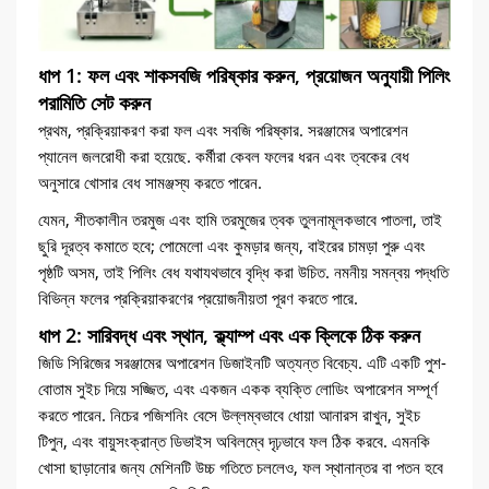
ধাপ 1: ফল এবং শাকসবজি পরিষ্কার করুন, প্রয়োজন অনুযায়ী পিলিং
পরামিতি সেট করুন
প্রথম, প্রক্রিয়াকরণ করা ফল এবং সবজি পরিষ্কার. সরঞ্জামের অপারেশন
প্যানেল জলরোধী করা হয়েছে. কর্মীরা কেবল ফলের ধরন এবং ত্বকের বেধ
অনুসারে খোসার বেধ সামঞ্জস্য করতে পারেন.
যেমন, শীতকালীন তরমুজ এবং হামি তরমুজের ত্বক তুলনামূলকভাবে পাতলা, তাই
ছুরি দূরত্ব কমাতে হবে; পোমেলো এবং কুমড়ার জন্য, বাইরের চামড়া পুরু এবং
পৃষ্ঠটি অসম, তাই পিলিং বেধ যথাযথভাবে বৃদ্ধি করা উচিত. নমনীয় সমন্বয় পদ্ধতি
বিভিন্ন ফলের প্রক্রিয়াকরণের প্রয়োজনীয়তা পূরণ করতে পারে.
ধাপ 2: সারিবদ্ধ এবং স্থান, ক্ল্যাম্প এবং এক ক্লিকে ঠিক করুন
জিডি সিরিজের সরঞ্জামের অপারেশন ডিজাইনটি অত্যন্ত বিবেচ্য. এটি একটি পুশ-
বোতাম সুইচ দিয়ে সজ্জিত, এবং একজন একক ব্যক্তি লোডিং অপারেশন সম্পূর্ণ
করতে পারেন. নিচের পজিশনিং বেসে উল্লম্বভাবে ধোয়া আনারস রাখুন, সুইচ
টিপুন, এবং বায়ুসংক্রান্ত ডিভাইস অবিলম্বে দৃঢ়ভাবে ফল ঠিক করবে. এমনকি
খোসা ছাড়ানোর জন্য মেশিনটি উচ্চ গতিতে চললেও, ফল স্থানান্তর বা পতন হবে