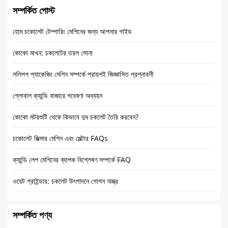
সম্পর্কিত পোস্ট
হোম চকোলেট টেম্পারিং মেশিনের জন্য আপনার গাইড
কোকো মাখন: চকলেটের তরল সোনা
ললিপপ প্যাকেজিং মেশিন সম্পর্কে প্রায়শই জিজ্ঞাসিত প্রশ্নাবলী
গ্লোবাল ক্যান্ডি বাজারে গবেষণা অধ্যয়ন
কোকো মটরশুটি থেকে কিভাবে দুধ চকলেট তৈরি করবেন?
চকোলেট মিক্সার মেশিন এবং মেল্টার FAQs
ক্যান্ডি লেপ মেশিনের ব্যাপক বিশ্লেষণ সম্পর্কে FAQ
ওয়েট গ্রাইন্ডার: চকলেট উৎপাদনে গোপন অস্ত্র
সম্পর্কিত পণ্য