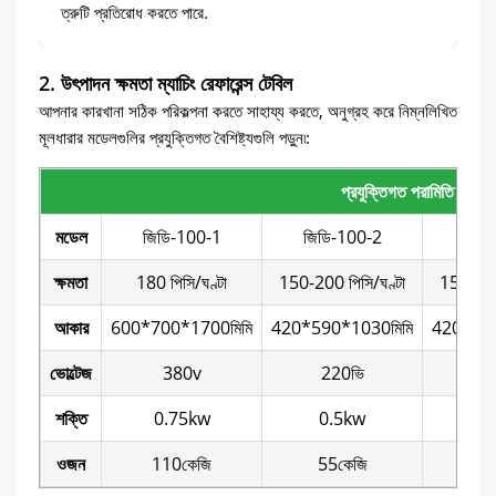
ত্রুটি প্রতিরোধ করতে পারে.
2. উৎপাদন ক্ষমতা ম্যাচিং রেফারেন্স টেবিল
আপনার কারখানা সঠিক পরিকল্পনা করতে সাহায্য করতে, অনুগ্রহ করে নিম্নলিখিত
মূলধারার মডেলগুলির প্রযুক্তিগত বৈশিষ্ট্যগুলি পড়ুন৷:
প্রযুক্তিগত পরামিতি
মডেল
জিডি-100-1
জিডি-100-2
জিডি
ক্ষমতা
180 পিসি/ঘণ্টা
150-200 পিসি/ঘণ্টা
150-200 
আকার
600*700*1700মিমি
420*590*1030মিমি
420*590
ভোল্টেজ
380v
220ভি
2
শক্তি
0.75kw
0.5kw
0
ওজন
110কেজি
55কেজি
55