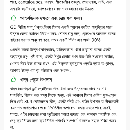
পারে, cantaloupes, তরমুজ, শীতকালীন তরমুজ, পোমেলোস, লাউ, এবং
এমনকি বড় ট্যারো, ব্যাপকভাবে সরঞ্জাম ব্যবহারের হার উন্নত.
আশ্চর্যজনক দক্ষতা এবং চরম ফল ফলন
GD সিরিজ সম্পূর্ণ স্বয়ংক্রিয় পিলার একটি প্রচলন কাটিয়া প্রযুক্তির সাথে
উন্নত ব্লেড সমাবেশ নিয়োগ করে. মেশিন চালু হলে, ব্লেডগুলি অবিকল ফলের
বাইরের প্রান্ত অনুসরণ করে, ওভার একটি পিলিং হার অর্জন 90%.
এমনকি আরো উল্লেখযোগ্যভাবে, যান্ত্রিকভাবে খোসা ছাড়ানো ফলের একটি
অত্যন্ত মসৃণ পৃষ্ঠ থাকে, একটি নিখুঁত চেহারা যখন উচ্চ-চিনি সংরক্ষণ সর্বোচ্চ,
খোসার নীচে উচ্চ মানের মাংস. এই নির্ভুলতা ম্যানুয়াল পদ্ধতি দ্বারা অপ্রাপ্য,
আপনার উল্লেখযোগ্য কাঁচামাল খরচ সংরক্ষণ.
খাদ্য-গ্রেড উপাদান
খাদ্য নিরাপত্তা এন্টারপ্রাইজের বেঁচে থাকা এবং উন্নয়নের সাথে সরাসরি
সম্পর্কিত, বিশেষ করে খাদ্য শিল্পের জন্য. এই আনারস পিলার মেশিন ফুড-গ্রেড
দিয়ে তৈরি 304 স্টেইনলেস স্টীল, একটি বলিষ্ঠ এবং কঠিন উপাদান যা দীর্ঘমেয়াদী
ক্রমাগত অপারেশনের পরেও স্থিতিশীল অপারেশন বজায় রাখতে পারে. একই
সময়ে, এটির চমৎকার জারা প্রতিরোধ ক্ষমতা রয়েছে এবং আনারস অ্যাসিড এবং
লেবু অ্যাসিডের মতো অ্যাসিডিক পদার্থের সংস্পর্শে থাকলেও সহজে মরিচা পড়বে
না.