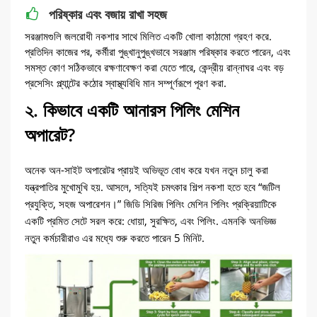
পরিষ্কার এবং বজায় রাখা সহজ
সরঞ্জামগুলি জলরোধী নকশার সাথে মিলিত একটি খোলা কাঠামো গ্রহণ করে.
প্রতিদিন কাজের পর, কর্মীরা পুঙ্খানুপুঙ্খভাবে সরঞ্জাম পরিষ্কার করতে পারেন, এবং
সমস্ত কোণ সঠিকভাবে রক্ষণাবেক্ষণ করা যেতে পারে, কেন্দ্রীয় রান্নাঘর এবং বড়
প্রসেসিং প্ল্যান্টের কঠোর স্বাস্থ্যবিধি মান সম্পূর্ণরূপে পূরণ করা.
২. কিভাবে একটি আনারস পিলিং মেশিন
অপারেট?
অনেক অন-সাইট অপারেটর প্রায়ই অভিভূত বোধ করে যখন নতুন চালু করা
যন্ত্রপাতির মুখোমুখি হয়. আসলে, সত্যিই চমৎকার শিল্প নকশা হতে হবে “জটিল
প্রযুক্তি, সহজ অপারেশন।” জিডি সিরিজ পিলিং মেশিন পিলিং প্রক্রিয়াটিকে
একটি প্রমিত সেটে সরল করে: ধোয়া, সুরক্ষিত, এবং পিলিং. এমনকি অনভিজ্ঞ
নতুন কর্মচারীরাও এর মধ্যে শুরু করতে পারেন 5 মিনিট.