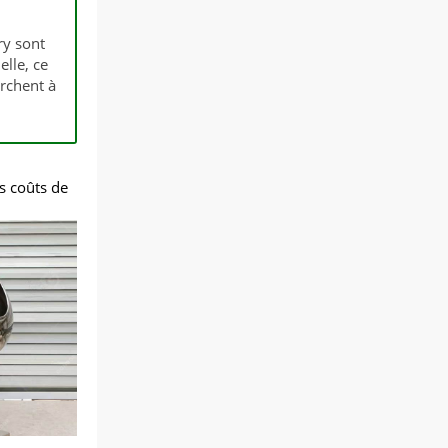
ry sont
lle, ce
erchent à
s coûts de