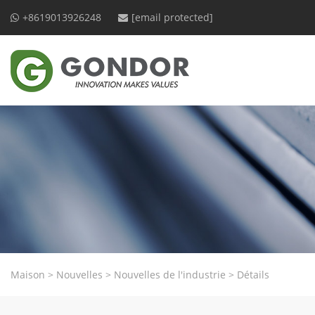
+8619013926248
[email protected]
Maison
>
Nouvelles
>
Nouvelles de l'industrie
>
Détails