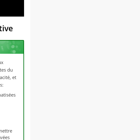
tive
ux
tes du
cité, et
s:
atisées
mettre
evées