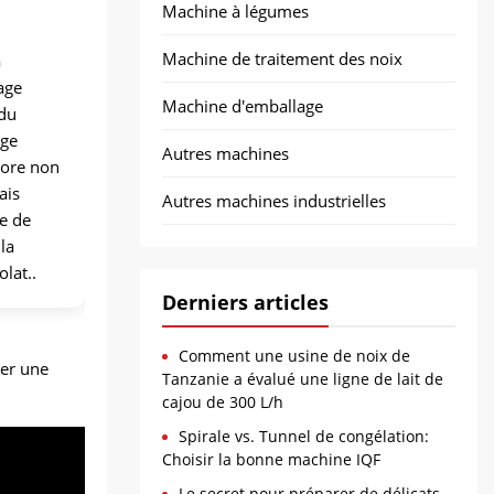
Machine à légumes
Machine de traitement des noix
à
age
Machine d'emballage
 du
age
Autres machines
iore non
ais
Autres machines industrielles
e de
la
olat..
Derniers articles
Comment une usine de noix de
rer une
Tanzanie a évalué une ligne de lait de
cajou de 300 L/h
Spirale vs. Tunnel de congélation:
Choisir la bonne machine IQF
Le secret pour préparer de délicats