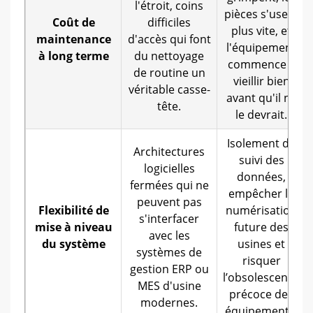
l'étroit, coins
pièces s'usent
Coût de
difficiles
plus vite, et
maintenance
d'accès qui font
l'équipement
à long terme
du nettoyage
commence à
de routine un
vieillir bien
véritable casse-
avant qu'il ne
tête.
le devrait.
Isolement du
Architectures
suivi des
logicielles
données,
fermées qui ne
empêcher la
peuvent pas
Flexibilité de
numérisation
s'interfacer
mise à niveau
future des
avec les
du système
usines et
systèmes de
risquer
gestion ERP ou
l’obsolescence
MES d'usine
précoce des
modernes.
équipements.