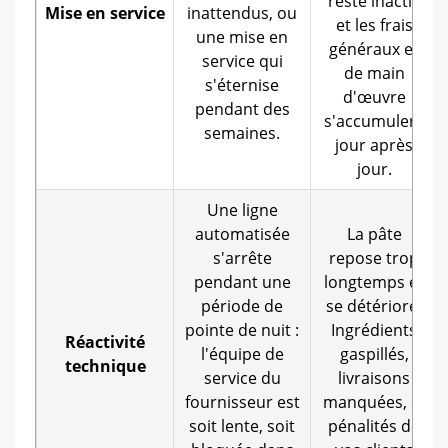
reste inactif,
Mise en service
inattendus, ou
et les frais
une mise en
généraux et
service qui
de main
s'éternise
d'œuvre
pendant des
s'accumulent
semaines.
jour après
jour.
Une ligne
automatisée
La pâte
s'arrête
repose trop
pendant une
longtemps et
période de
se détériore.
pointe de nuit :
Ingrédients
Réactivité
l'équipe de
gaspillés,
technique
service du
livraisons
fournisseur est
manquées, et
soit lente, soit
pénalités de