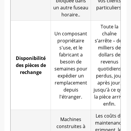
bloquée dans
vos clients
un autre fuseau
particuliers.
horaire..
Toute la
Un composant
chaîne
propriétaire
s’arrête – des
s'use, et le
milliers de
fabricant a
dollars de
Disponibilité
besoin de
revenus
des pièces de
semaines pour
quotidiens
rechange
expédier un
perdus, jour
remplacement
après jour,
depuis
jusqu'à ce que
l'étranger.
la pièce arrive
enfin.
Les coûts de
Machines
maintenance
construites à
grimpent, les