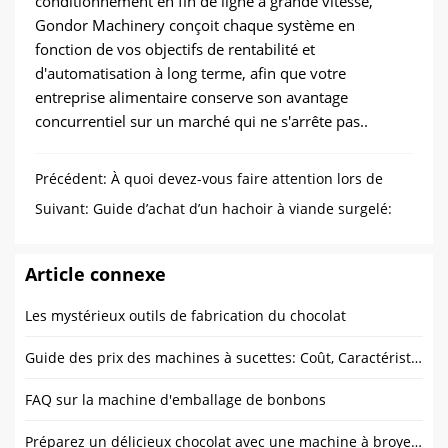
conditionnement en fin de ligne à grande vitesse,
Gondor Machinery conçoit chaque système en
fonction de vos objectifs de rentabilité et
d'automatisation à long terme, afin que votre
entreprise alimentaire conserve son avantage
concurrentiel sur un marché qui ne s'arrête pas..
Précédent:
À quoi devez-vous faire attention lors de
l'achat de produits de la chaîne de production de pain
Suivant:
Guide d’achat d’un hachoir à viande surgelé:
industriel?
Haut 10 FAQ
Article connexe
Les mystérieux outils de fabrication du chocolat
Guide des prix des machines à sucettes: Coût, Caractéristiques, et où acheter
FAQ sur la machine d'emballage de bonbons
Préparez un délicieux chocolat avec une machine à broyer le cacao