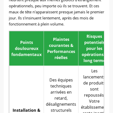
opérationnels, peu importe où ils se trouvent. Et ces
maux de tête n'apparaissent presque jamais le premier
jour. Ils s'insinuent lentement, après des mois de
fonctionnement à plein volume.
Risques
Plaintes
Points
potentiels
courantes &
douloureux
pour les
Performances
fondamentaux
opérations à
réelles
long terme
Les
lancements
Des équipes
de produits
techniques
sont
arrivées en
repoussés.
retard,
Votre
désalignements
établissement
Installation &
structurels