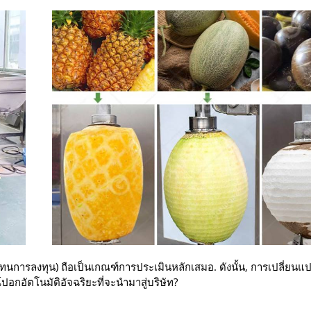
ารลงทุน) ถือเป็นเกณฑ์การประเมินหลักเสมอ. ดังนั้น, การเปลี่ยนแป
กอัตโนมัติอัจฉริยะที่จะนำมาสู่บริษัท?