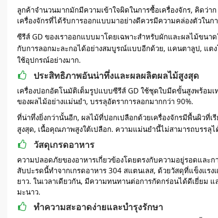
ลูกค้าจำนวนมากมักมีความเข้าใจผิดในการซื้อเครื่องจักร, คิดว่า
เครื่องจักรที่ได้รับการออกแบบมาอย่างดีควรมีความคล่องตัวในกา
ซีรีส์ GD ของเราออกแบบมาโดยเฉพาะสำหรับผักและผลไม้ขนาดใ
กับการลอกมะละกอได้อย่างสมบูรณ์แบบอีกด้วย, แคนตาลูป, แตงโม,
ใช้อุปกรณ์อย่างมาก.
ประสิทธิภาพอันน่าทึ่งและผลผลิตผลไม้สูงสุด
เครื่องปอกอัตโนมัติเต็มรูปแบบซีรีส์ GD ใช้ชุดใบมีดขั้นสูงพร้
ของผลไม้อย่างแม่นยำ, บรรลุอัตราการลอกมากกว่า 90%.
ที่น่าทึ่งยิ่งกว่านั้นอีก, ผลไม้ที่ปอกเปลือกด้วยเครื่องจักรมีพื้นผ
สูงสุด, เนื้อคุณภาพสูงใต้เปลือก. ความแม่นยำนี้ไม่สามารถบรรลุ
วัสดุเกรดอาหาร
ความปลอดภัยของอาหารเกี่ยวข้องโดยตรงกับความอยู่รอดและการ
สับปะรดนี้ทำจากเกรดอาหาร 304 สแตนเลส, ด้วยวัสดุที่แข็งแรงแ
ยาว. ในเวลาเดียวกัน, มีความทนทานต่อการกัดกร่อนได้ดีเยี่ยม แ
มะนาว.
ทำความสะอาดง่ายและบำรุงรักษา