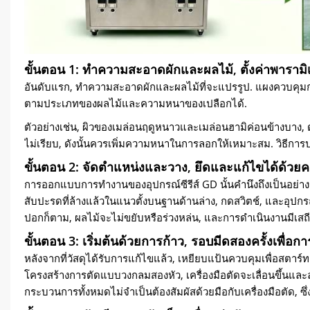
ขั้นตอน 1: ทำความสะอาดผักและผลไม้, ตั้งค่าพารา
อันดับแรก, ทำความสะอาดผักและผลไม้ที่จะแปรรูป. แผงควบคุ
ตามประเภทของผลไม้และความหนาของเปลือกได้.
ตัวอย่างเช่น, ผิวของเมล่อนฤดูหนาวและเมล่อนฮามิค่อนข้างบาง
ไม่เรียบ, ดังนั้นควรเพิ่มความหนาในการลอกให้เหมาะสม. วิธี
ขั้นตอน 2: จัดตำแหน่งและวาง, ยึดและแก้ไขได้ด้วยค
การออกแบบการทำงานของอุปกรณ์ซีรีส์ GD นั้นคำนึงถึงเป็นอย่างม
สับปะรดที่ล้างแล้วในแนวตั้งบนฐานด้านล่าง, กดสวิตช์, และอุปกรณ
ปอกก็ตาม, ผลไม้จะไม่ขยับหรือร่วงหล่น, และการดำเนินงานมีเสถ
ขั้นตอน 3: เริ่มต้นด้วยการก้าว, รอบมีดสองครั้งเพื่อ
หลังจากที่วัสดุได้รับการแก้ไขแล้ว, เหยียบแป้นควบคุมเพื่อสตาร์
โครงสร้างการตัดแบบวงกลมสองหัว, เครื่องมือตัดจะเลื่อนขึ้นและ
กระบวนการทั้งหมดไม่จำเป็นต้องสัมผัสด้วยมือกับเครื่องมือตัด, 