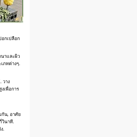
ปอกเปลือก
กหนาและผิว
เภทต่างๆ.
. วาง
ูงเพื่อการ
มกัน, อาศัย
วินาที.
ิง.