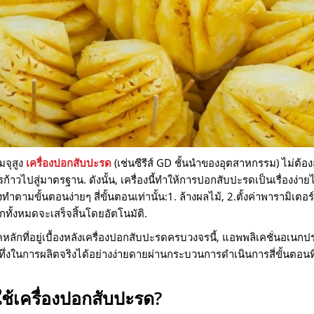
มจุสูง
เครื่องปอกสับปะรด
(เช่นซีรีส์ GD ชั้นนำของอุตสาหกรรม) ไม่ต้อง
ก้าวไปสู่มาตรฐาน. ดังนั้น, เครื่องนี้ทำให้การปอกสับปะรดเป็นเรื่องง่าย
ยงทำตามขั้นตอนง่ายๆ สี่ขั้นตอนเท่านั้น:1. ล้างผลไม้, 2.ตั้งค่าพารามิเตอร
ทั้งหมดจะเสร็จสิ้นโดยอัตโนมัติ.
หลักที่อยู่เบื้องหลังเครื่องปอกสับปะรดครบวงจรนี้, แอพพลิเคชั่นอเนกประ
ึ่งในการผลิตจริงได้อย่างง่ายดายผ่านกระบวนการดำเนินการสี่ขั้นตอนที
ช้เครื่องปอกสับปะรด?