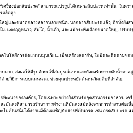
ก “เครื่องปอกสับปะรด” สามารถแปรรูปได้เฉพาะสับปะรดเท่านั้น. ในความ
รผลิตสูง.
หญ่และขนาดกลางหลากหลายชนิด. นอกจากสับปะรดแล้ว, อีกทั้งยังสา
 แตงฤดูหนาว, ส้มโอ, น้ำเต้า, และแม้กระทั่งเผือกขนาดใหญ่, ปรับปร
อมเทคโนโลยีการตัดแบบหมุนเวียน. เมื่อเครื่องสตาร์ท, ใบมีดจะติดตามข
ิวที่เรียบมาก, ส่งผลให้มีรูปลักษณ์ที่สมบูรณ์แบบและยังคงรักษาระดับน้ำตาลสู
ได้ด้วยวิธีการแบบแมนนวล, ช่วยคุณประหยัดต้นทุนวัตถุดิบที่สำคัญ.
พัฒนาขององค์กร, โดยเฉพาะอย่างยิ่งสำหรับอุตสาหกรรมอาหาร. เครื
ละมั่นคงที่สามารถรักษาการทำงานที่มั่นคงแม้หลังจากการทำงานต่อเนื
ละไม่เป็นสนิมได้ง่ายแม้ต้องเผชิญกับสารที่เป็นกรด เช่น กรดสับปะรด 