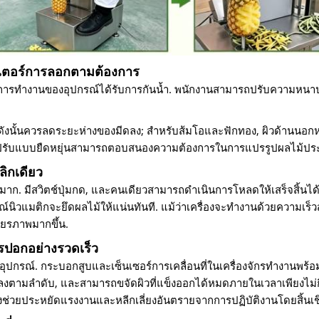
มิเตอร์การลอกตามต้องการ
มการทำงานของอุปกรณ์ได้รับการกันน้ำ. พนักงานสามารถปรับความหนา
, ดังนั้นควรลดระยะห่างของมีดลง; สำหรับส้มโอและฟักทอง, ผิวด้านนอ
การปรับแบบยืดหยุ่นสามารถตอบสนองความต้องการในการแปรรูปผลไม้ประ
ลิกเดียว
าก. มีสวิตช์ปุ่มกด, และคนเดียวสามารถดำเนินการโหลดให้เสร็จสิ้นได้
์นิวแมติกจะยึดผลไม้ให้แน่นทันที. แม้ว่าเครื่องจะทำงานด้วยความเร็วส
ียรภาพมากขึ้น.
การปอกอย่างรวดเร็ว
ทอุปกรณ์. กระบอกสูบและเซ็นเซอร์การเคลื่อนที่ในเครื่องจักรทำงานพร้อ
ลงตามลำดับ, และสามารถขจัดผิวที่แข็งออกได้หมดภายในเวลาเพียงไม่กี่
ซึ่งช่วยประหยัดแรงงานและหลีกเลี่ยงอันตรายจากการปฏิบัติงานโดยสิ้นเช