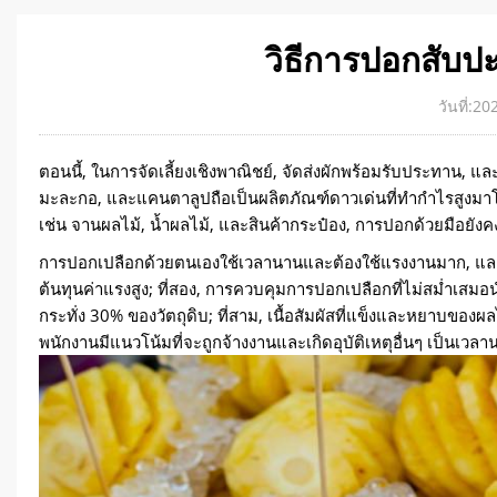
วิธีการปอกสับป
วันที่:2
ตอนนี้, ในการจัดเลี้ยงเชิงพาณิชย์, จัดส่งผักพร้อมรับประทา
มะละกอ, และแคนตาลูปถือเป็นผลิตภัณฑ์ดาวเด่นที่ทำกำไรสูงมาโดย
เช่น จานผลไม้, น้ำผลไม้, และสินค้ากระป๋อง, การปอกด้วยมือยัง
การปอกเปลือกด้วยตนเองใช้เวลานานและต้องใช้แรงงานมาก, และ
ต้นทุนค่าแรงสูง; ที่สอง, การควบคุมการปอกเปลือกที่ไม่สม่ำเสมอ
กระทั่ง 30% ของวัตถุดิบ; ที่สาม, เนื้อสัมผัสที่แข็งและหยาบขอ
พนักงานมีแนวโน้มที่จะถูกจ้างงานและเกิดอุบัติเหตุอื่นๆ เป็นเว