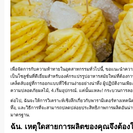
เพื่อจัดการกับความท้าทายในอุตสาหกรรมทั่วไปนี้, ขอแนะนำควา
เป็นโซลูชั่นที่ดีเยี่ยมสำหรับองค์กรแปรรูปอาหารสมัยใหม่ที่ต้องการ
เคล็ดลับอยู่ที่การออกแบบที่ใช้งานง่ายอย่างน่าทึ่ง ผู้ปฏิบัติงานเพี
ความปลอดภัยผลไม้, 4.เริ่มอุปกรณ์. แค่นั้นแหละ! กระบวนการลอก
ต่อไป, ฉันจะให้การวิเคราะห์เชิงลึกเกี่ยวกับพารามิเตอร์ทางเทคนิค
ทึ่ง, และวิธีการที่จะสามารถปลดปล่อยประสิทธิภาพการผลิตอันน่าท
มาตรฐาน.
ฉัน. เหตุใดสายการผลิตของคุณจึงต้องใ