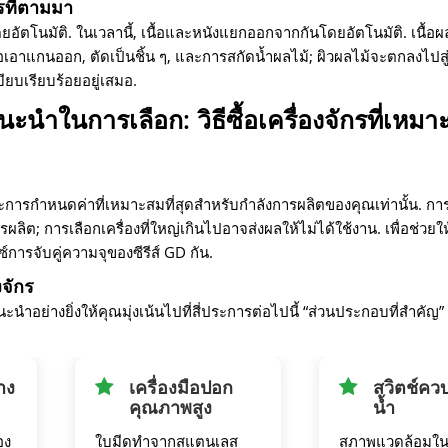
ารที่ตามมา
ตโนมัติ. ในเวลานี้, เนื้อและหนังแยกออกจากกันโดยอัตโนมัติ. เนื้อผ
อาแกนออก, ตัดเป็นชิ้น ๆ, และการสกัดน้ำผลไม้; ผิวผลไม้จะตกลงไปส
ยบเรียบร้อยอยู่เสมอ.
นำในการเลือก: วิธีซื้อเครื่องจักรที่เหม
 เฉพาะการกำหนดค่าที่เหมาะสมที่สุดสำหรับกำลังการผลิตของคุณเท่านั้น. กา
ต; การเลือกเครื่องที่ใหญ่เกินไปอาจส่งผลให้ไม่ได้ใช้งาน. เพื่อช่วยให
การจับคู่ความจุของซีรีส์ GD กัน.
จักร
ย่างยิ่งให้คุณมุ่งเน้นไปที่สี่ประการต่อไปนี้ “ส่วนประกอบที่สำคัญ” เม
าง
เครื่องมือปอก
สวิตช์ควบ
คุณภาพสูง
น้ำ
อง
ใบมีดทำจากสแตนเลส
สภาพแวดล้อมในเ