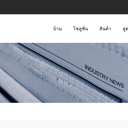
บ้าน
โซลูชั่น
สินค้า
สู