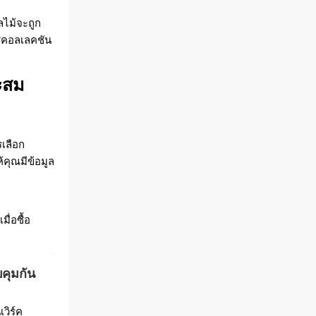
ลไม้จะถูก
ู่คอลเลคชัน
าะสม
รเลือก
้คุณมีข้อมูล
ื่อซื้อ
คุมกัน
วิร์ค