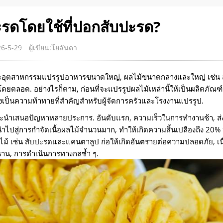
ะรดโดยใช้ที่ปอกสับปะรด?
026-5-29
ผู้เขียน:โยลันดา
น, และอุตสาหกรรมแปรรูปอาหารขนาดใหญ่, ผลไม้ขนาดกลางและใหญ่ เช่น 
ตลอด. อย่างไรก็ตาม, ก่อนที่จะแปรรูปผลไม้เหล่านี้ให้เป็นผลิตภัณฑ์
คงเป็นความท้าทายที่สำคัญสำหรับผู้จัดการครัวและโรงงานแปรรูป.
นำเสนอปัญหาหลายประการ. อันดับแรก, ความเร็วในการทำงานช้า, ส่
นำไปสู่การกำจัดเนื้อผลไม้จำนวนมาก, ทำให้เกิดความสิ้นเปลืองถึง 20% 
งผลไม้ เช่น สับปะรดและแคนตาลูป ก่อให้เกิดอันตรายต่อความปลอดภัย, เน
ลานาน, การดำเนินการทางกลซ้ำ ๆ.