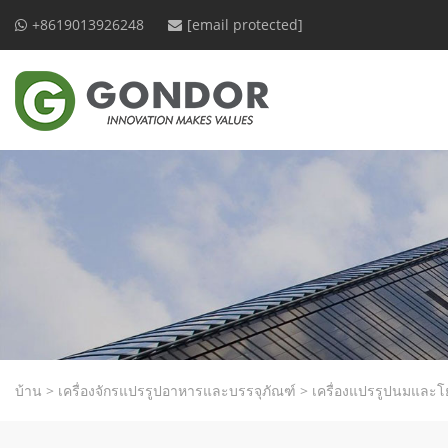
+8619013926248
[email protected]
บ้าน
>
เครื่องจักรแปรรูปอาหารและบรรจุภัณฑ์
>
เครื่องแปรรูปนมและโย