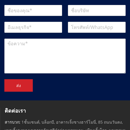
ส่ง
ติดต่อเรา
สารบวก:
1ชั้นเซนต์, บล็อกบี, อาคารเจิ้งชางฮาร์โมนี่, 85 ถนนวันตง,