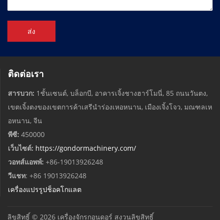
ส่ง
ติดต่อเรา
สารบวก:
1ชั้นเซนต์, บล็อกบี, อาคารเจิ้งชางฮาร์โมนี่, 85 ถนนวันตง,
เขตเจิ้งตงของเขตการค้าเสรีนำร่องเหอหนาน, เมืองเจิ้งโจว, มณฑลเห
อหนาน, จีน
พีซี:
450000
เว็บไซต์:
https://gondormachinery.com/
วอทส์แอพพ์:
+86-19013926248
วีแชท
: +86 19013926248
เครื่องแปรรูปช็อคโกแลต
ลิขสิทธิ์ © 2026
เครื่องจักรกอนดอร์
สงวนลิขสิทธิ์