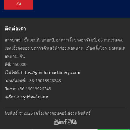
ส่ง
ติดต่อเรา
สารบวก:
1ชั้นเซนต์, บล็อกบี, อาคารเจิ้งชางฮาร์โมนี่, 85 ถนนวันตง,
เขตเจิ้งตงของเขตการค้าเสรีนำร่องเหอหนาน, เมืองเจิ้งโจว, มณฑลเห
อหนาน, จีน
พีซี:
450000
เว็บไซต์:
https://gondormachinery.com/
วอทส์แอพพ์:
+86-19013926248
วีแชท
: +86 19013926248
เครื่องแปรรูปช็อคโกแลต
ลิขสิทธิ์ © 2026
เครื่องจักรกอนดอร์
สงวนลิขสิทธิ์