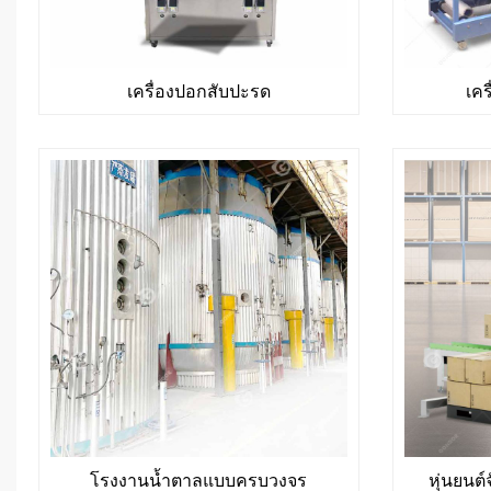
เครื่องปอกสับปะรด
เคร
โรงงานน้ำตาลแบบครบวงจร
หุ่นยนต