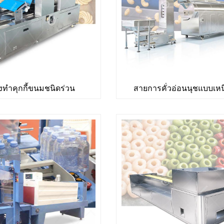
องทำคุกกี้ขนมชนิดร่วน
สายการคั่วอ่อนนุชแบบเหน