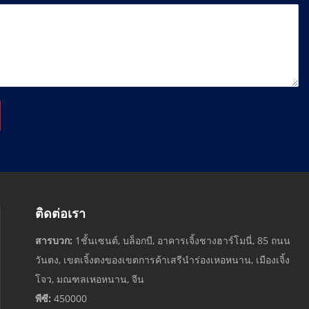
ติดต่อเรา
สารบวก:
1ชั้นเซนต์, บล็อกบี, อาคารเจิ้งชางฮาร์โมนี่, 85 ถนน
วันตง, เขตเจิ้งตงของเขตการค้าเสรีนำร่องเหอหนาน, เมืองเจิ้ง
โจว, มณฑลเหอหนาน, จีน
พีซี:
450000