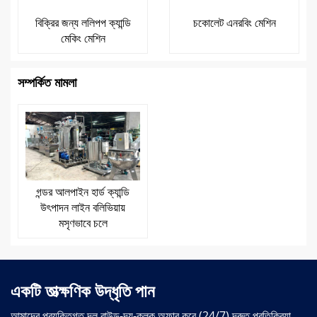
বিক্রির জন্য ললিপপ ক্যান্ডি
চকোলেট এনরবিং মেশিন
মেকিং মেশিন
সম্পর্কিত মামলা
গন্ডর আলপাইন হার্ড ক্যান্ডি
উৎপাদন লাইন বলিভিয়ায়
মসৃণভাবে চলে
একটি তাত্ক্ষণিক উদ্ধৃতি পান
আমাদের প্রযুক্তিগত দল রাউন্ড-দ্য-ক্লক অফার করে (24/7) দ্রুত প্রতিক্রিয়া