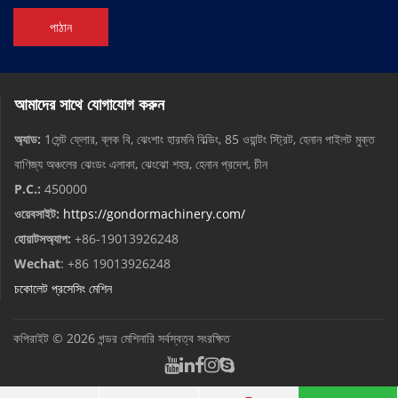
পাঠান
আমাদের সাথে যোগাযোগ করুন
অ্যাড:
1সেন্ট ফ্লোর, ব্লক বি, ঝেংশাং হারমনি বিল্ডিং, 85 ওয়ান্টং স্ট্রিট, হেনান পাইলট মুক্ত
বাণিজ্য অঞ্চলের ঝেংডং এলাকা, ঝেংঝো শহর, হেনান প্রদেশ, চীন
P.C.:
450000
ওয়েবসাইট:
https://gondormachinery.com/
হোয়াটসঅ্যাপ:
+86-19013926248
Wechat
: +86 19013926248
চকোলেট প্রসেসিং মেশিন
কপিরাইট © 2026
গন্ডর মেশিনারি
সর্বস্বত্ব সংরক্ষিত