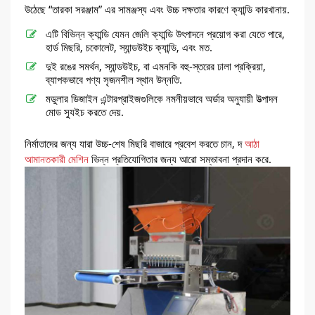
উঠেছে “তারকা সরঞ্জাম” এর সামঞ্জস্য এবং উচ্চ দক্ষতার কারণে ক্যান্ডি কারখানায়.
এটি বিভিন্ন ক্যান্ডি যেমন জেলি ক্যান্ডি উৎপাদনে প্রয়োগ করা যেতে পারে,
হার্ড মিছরি, চকোলেট, স্যান্ডউইচ ক্যান্ডি, এবং মত.
দুই রঙের সমর্থন, স্যান্ডউইচ, বা এমনকি বহু-স্তরের ঢালা প্রক্রিয়া,
ব্যাপকভাবে পণ্য সৃজনশীল স্থান উন্নতি.
মডুলার ডিজাইন এন্টারপ্রাইজগুলিকে নমনীয়ভাবে অর্ডার অনুযায়ী উত্পাদন
মোড স্যুইচ করতে দেয়.
নির্মাতাদের জন্য যারা উচ্চ-শেষ মিছরি বাজারে প্রবেশ করতে চান, দ
আঠা
আমানতকারী মেশিন
ভিন্ন প্রতিযোগিতার জন্য আরো সম্ভাবনা প্রদান করে.