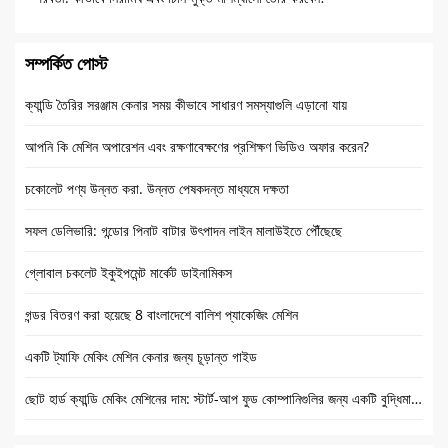
সম্পর্কিত পোস্ট
ক্যান্ডি তৈরির সরঞ্জাম কেনার সময় কীভাবে সাধারণ সমস্যাগুলি এড়ানো যায়
আপনি কি মেশিন অপারেশন এবং রক্ষণাবেক্ষণের প্রশিক্ষণ ভিডিও অফার করেন?
চকোলেট পণ্য উন্নত করা. উন্নত পেষকদন্ত মাধ্যমে দক্ষতা
সফল ডেলিভারি: গন্ডোর পিনাট বাটার উৎপাদন লাইন মালাউইতে পৌঁছেছে
গ্লোবাল চকলেট ইকুইপমেন্ট মার্কেট ডাইনামিকস
গন্ডর বিতরণ করা হয়েছে 8 বাংলাদেশে বালিশ প্যাকেজিং মেশিন
একটি ট্যাফি মেকিং মেশিন কেনার জন্য চূড়ান্ত গাইড
ছোট হার্ড ক্যান্ডি মেকিং মেশিনের দাম: স্টার্ট-আপ ফুড কোম্পানিগুলির জন্য একটি বুদ্ধিমান পছন্দ