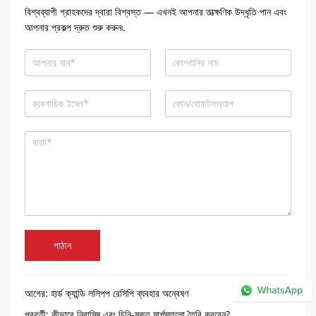
বিশ্বব্যাপী গ্রাহকদের দ্বারা বিশ্বস্ত — এখনই আপনার তাত্ক্ষণিক উদ্ধৃতি পান এবং
আপনার প্রকল্প দ্রুত শুরু করুন৷.
পাঠান
আগের:
হার্ড ক্যান্ডি ললিপপ রেসিপি ব্যবহার অন্বেষণ
পরবর্তী:
কীভাবে নিরামিষ এবং চিনি-মুক্ত মার্শম্যালো তৈরি করবেন?