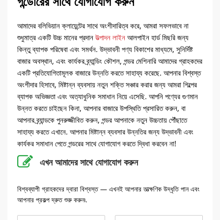
গন্ডোরের সাথে যোগাযোগ করুন
আমাদের বলিভিয়ান ক্লায়েন্টের সাথে অংশীদারিত্ব করে, আমরা সফলভাবে না
শুধুমাত্র একটি উচ্চ মানের প্রদান
উত্পাদন লাইন
আলপাইন হার্ড মিছরি জন্য
কিন্তু ব্যাপক পরিষেবা এবং সমর্থন. উদ্ভাবনী পণ্য বিকাশের মাধ্যমে, সুনির্দিষ্ট
বাজার অবস্থান, এবং কার্যকর ব্র্যান্ডিং কৌশল, গন্ডর মেশিনারি আমাদের গ্রাহকদের
একটি প্রতিযোগিতামূলক বাজারে উন্নতি করতে সাহায্য করেছে. আপনার বিশ্বস্ত
অংশীদার হিসাবে, মিষ্টান্ন ব্যবসায় নতুন শক্তি সঞ্চার করার জন্য আমরা শিল্পের
ব্যাপক অভিজ্ঞতা এবং অত্যাধুনিক সমাধান নিয়ে এসেছি. আপনি পণ্যের গুণমান
উন্নত করতে চাইছেন কিনা, আপনার বাজারে উপস্থিতি প্রসারিত করুন, বা
আপনার ব্র্যান্ডকে পুনরুজ্জীবিত করুন, গন্ডর আপনাকে নতুন উচ্চতায় পৌঁছাতে
সাহায্য করতে এখানে. আপনার মিষ্টান্ন ব্যবসার উন্নতির জন্য উদ্ভাবনী এবং
কার্যকর সমাধান পেতে গন্ডরের সাথে যোগাযোগ করতে দ্বিধা করবেন না!
এখন আমাদের সাথে যোগাযোগ করুন
বিশ্বব্যাপী গ্রাহকদের দ্বারা বিশ্বস্ত — এখনই আপনার তাত্ক্ষণিক উদ্ধৃতি পান এবং
আপনার প্রকল্প দ্রুত শুরু করুন৷.