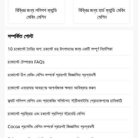
বিক্রির জন্য ললিপপ ক্যান্ডি
বিক্রির জন্য হার্ড ক্যান্ডি মেকিং
মেকিং মেশিন
মেশিন
সম্পর্কিত পোস্ট
10 চকোলেট তৈরির ধাপ: চকলেট ভর উৎপাদনের জন্য একটি সম্পূর্ণ নির্দেশিকা
চকোলেট টেম্পারার FAQs
চকোলেট চিপ মেকিং মেশিন সম্পর্কে প্রায়শই জিজ্ঞাসিত প্রশ্নাবলী
চকোলেট এনরোবার আবরণের আশ্চর্যজনক ক্ষমতা আবিষ্কার করুন
ফ্ল্যাট ললিপপ মেশিন এবং প্যাকেজিং সলিউশন: স্ট্রীমলাইনিং প্রোডাকশনের চাবিকাঠি
চকোলেট প্রক্রিয়া এবং চকলেট প্রলিপ্ত স্ট্রবেরি মেশিন
Cocoa প্রসেসিং মেশিন সম্পর্কে প্রায়শই জিজ্ঞাসিত প্রশ্নাবলী