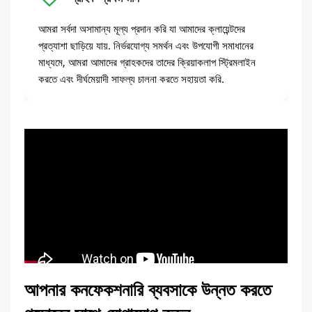
আমরা সর্বদা অসামান্য মূল্য প্রদান করি যা আমাদের ক্লায়েন্টদের
প্রত্যাশা ছাড়িয়ে যায়. নির্ভরযোগ্য সমর্থন এবং উপযোগী সমাধানের
মাধ্যমে, আমরা আমাদের গ্রাহকদের তাদের ক্রিয়াকলাপ স্ট্রিমলাইন
করতে এবং দীর্ঘমেয়াদী সাফল্য চালনা করতে সহায়তা করি.
আপনার কনফেকশনারি ব্যবসাকে উন্নত করতে