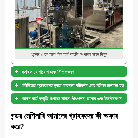
গন্ডোর থেকে আলপাইন হার্ড ক্যান্ডি উৎপাদন লাইন কিনুন
সমাধান যোগাযোগ এবং নিশ্চিতকরণ
আমাদের বলিভিয়ান ক্লায়েন্ট থেকে তদন্ত প্রাপ্তির উপর, দক্ষ
বলিভিয়ার গ্রাহকদের দ্বারা কারখানা পরিদর্শন এবং পরীক্ষা চালানো হয়
যোগাযোগ নিশ্চিত করার জন্য আমরা অবিলম্বে সাড়া দিয়েছি.
আমাদের প্রজেক্ট ম্যানেজার দ্রুত ক্লায়েন্টের সাথে তাদের নির্দিষ্ট
এই সংবর্ধনার জন্য, বলিভিয়ার গ্রাহক
একটি তৃতীয় পক্ষের
আল্পস হার্ড ক্যান্ডি উত্পাদন লাইন: উৎপাদন, চালান এবং ইনস্টলেশন
প্রয়োজনীয়তাগুলি পুঙ্খানুপুঙ্খভাবে আলোচনা করতে নিযুক্ত হন,
পরিদর্শন কোম্পানী অর্পিত
সফরের জন্য আমাদের কারখানা
আমাদের পণ্য অফার বিবরণ, এবং একটি উপযোগী সমাধান যা
পরিদর্শন করতে এবং হার্ড ক্যান্ডি তৈরির মেশিনের পরীক্ষা
মাত্র এক সপ্তাহ পর পরিদর্শন দল বলিভিয়ায় ফিরেছে, আমরা
তাদের চাহিদা মেটাবে. অনলাইন মিটিং এবং ভিডিও কনফারেন্সের
চালানোর জন্য. মে মাসে 15, 2023, তারা সাংহাই থেকে
গন্ডর মেশিনারি আমাদের গ্রাহকদের কী অফার
সফলভাবে আমাদের বলিভিয়ান গ্রাহকের সাথে একটি চুক্তি
একটি সিরিজের মাধ্যমে, আমরা প্রকল্পের সমস্ত দিক কভার
ঝেংঝো বিমানবন্দরে উড়েছিল, যেখানে আমাদের প্রজেক্ট ম্যানেজার
স্বাক্ষর করেছি. আমানত পাওয়ার পর, আমরা অবিলম্বে আমাদের
করেছি, আমাদের হার্ড ক্যান্ডি উত্পাদন লাইনের উত্পাদন এবং চালান
তাদের তুলে নিয়েছিলেন, তাদের আবাসন ও বিশ্রামের ব্যবস্থা
করে?
কারখানায় Alpenliebe হার্ড ক্যান্ডি উত্পাদন লাইন উত্পাদন
প্রক্রিয়া সহ.
করা হয়েছে, এবং তারপর ঝেংঝো সিটিতে আমাদের অফিস এবং
শুরু. আমাদের কর্মশালায়, কাঁচামাল নির্বাচন করার সময় আমরা
লুওহে সিটিতে আমাদের কারখানা দেখার জন্য তাদের নিয়ে যান.
সাবধানে বিবেচনা করার পরে, ক্লায়েন্ট আমাদের Alpenliebe
কঠোর মান মেনে চলি, উন্নত প্রক্রিয়াকরণ সরঞ্জাম ব্যবহার