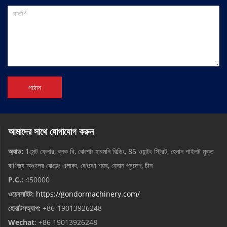
পাঠান
আমাদের সাথে যোগাযোগ করুন
অ্যাড:
1সেন্ট ফ্লোর, ব্লক বি, ঝেংশাং হারমনি বিল্ডিং, 85 ওয়ান্টং স্ট্রিট, হেনান পাইলট মুক্ত
বাণিজ্য অঞ্চলের ঝেংডং এলাকা, ঝেংঝো শহর, হেনান প্রদেশ, চীন
P.C.:
450000
ওয়েবসাইট:
https://gondormachinery.com/
হোয়াটসঅ্যাপ:
+86-19013926248
Wechat
: +86 19013926248