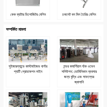
কেক ব্যাটার ডিপোজিটর মেশিন
চকলেট বল মিল তৈরির মেশিন
সম্পর্কিত মামলা
সুইজারল্যান্ডে কাস্টমাইজড বার্গার
গন্ডর কমার্শিয়াল র্যাক ওভেন
প্যাটি প্রোডাকশন লাইন
সলিউশন: ডোমিনিকান ব্যবসার
জন্য বৃদ্ধি এবং সাফল্যের
জ্বালানি