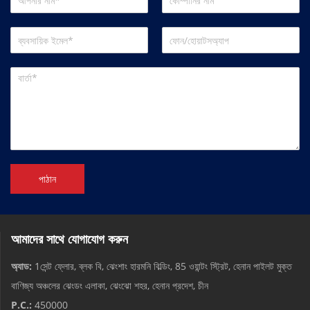
পাঠান
আমাদের সাথে যোগাযোগ করুন
অ্যাড:
1সেন্ট ফ্লোর, ব্লক বি, ঝেংশাং হারমনি বিল্ডিং, 85 ওয়ান্টং স্ট্রিট, হেনান পাইলট মুক্ত
বাণিজ্য অঞ্চলের ঝেংডং এলাকা, ঝেংঝো শহর, হেনান প্রদেশ, চীন
P.C.:
450000