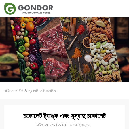
বাড়ি
>
রেসিপি & গ্যালারি
>
বিস্তারিত
চকোলেট ট্যাঙ্ক এবং সুস্বাদু চকোলেট
তারিখ:2024-12-19
লেখক:ইয়োলান্ডা