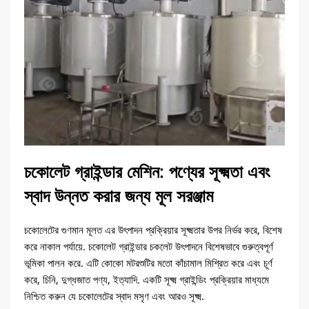
চকোলেট গ্রাইন্ডার মেশিন: পণ্যের সূক্ষ্মতা এবং
স্বাদ উন্নত করার জন্য মূল সরঞ্জাম
চকোলেটের গুণমান মূলত এর উৎপাদন প্রক্রিয়ার সূক্ষ্মতার উপর নির্ভর করে, বিশেষ
করে নাকাল পর্যায়ে. চকোলেট গ্রাইন্ডার চকলেট উৎপাদনে বিশেষভাবে গুরুত্বপূর্ণ
ভূমিকা পালন করে. এটি কোকো মটরশুটির মতো কাঁচামাল মিশ্রিত করে এবং চূর্ণ
করে, চিনি, দুগ্ধজাত পণ্য, ইত্যাদি. একটি সূক্ষ্ম গ্রাইন্ডিং প্রক্রিয়ার মাধ্যমে
নিশ্চিত করুন যে চকোলেটের স্বাদ মসৃণ এবং আরও সূক্ষ্ম.