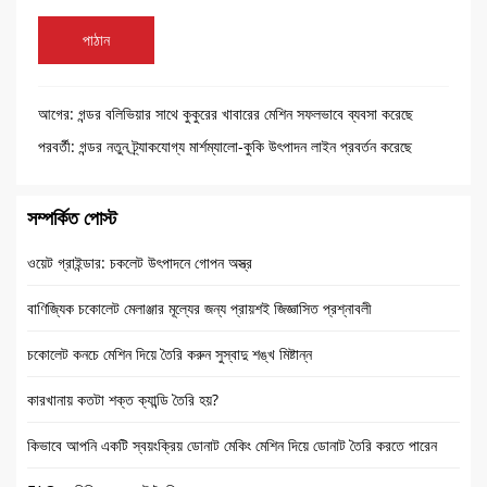
পাঠান
আগের:
গন্ডর বলিভিয়ার সাথে কুকুরের খাবারের মেশিন সফলভাবে ব্যবসা করেছে
পরবর্তী:
গন্ডর নতুন ট্র্যাকযোগ্য মার্শম্যালো-কুকি উৎপাদন লাইন প্রবর্তন করেছে
সম্পর্কিত পোস্ট
ওয়েট গ্রাইন্ডার: চকলেট উৎপাদনে গোপন অস্ত্র
বাণিজ্যিক চকোলেট মেলাঞ্জার মূল্যের জন্য প্রায়শই জিজ্ঞাসিত প্রশ্নাবলী
চকোলেট কনচে মেশিন দিয়ে তৈরি করুন সুস্বাদু শঙ্খ মিষ্টান্ন
কারখানায় কতটা শক্ত ক্যান্ডি তৈরি হয়?
কিভাবে আপনি একটি স্বয়ংক্রিয় ডোনাট মেকিং মেশিন দিয়ে ডোনাট তৈরি করতে পারেন