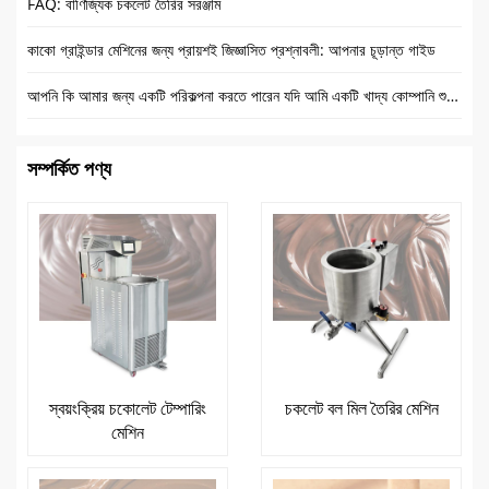
FAQ: বাণিজ্যিক চকলেট তৈরির সরঞ্জাম
কাকো গ্রাইন্ডার মেশিনের জন্য প্রায়শই জিজ্ঞাসিত প্রশ্নাবলী: আপনার চূড়ান্ত গাইড
আপনি কি আমার জন্য একটি পরিকল্পনা করতে পারেন যদি আমি একটি খাদ্য কোম্পানি শুরু করতে চাই?
সম্পর্কিত পণ্য
স্বয়ংক্রিয় চকোলেট টেম্পারিং
চকলেট বল মিল তৈরির মেশিন
মেশিন