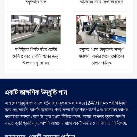
মসৃণভাবে চলে
আমাদের সাথে দেখা করেছেন
বাণিজ্যিক পিনাট বাটার তৈরির
রসুনের খোসা ছাড়ানোর সম্পূর্ণ
মেশিন: কাতার কফি শপের জন্য
সমাধান: অর্ডার থেকে মেক্সিকো
উৎপাদন বৃদ্ধি করা
চালান পর্যন্ত
একটি তাত্ক্ষণিক উদ্ধৃতি পান
আমাদের প্রযুক্তিগত দল রাউন্ড-দ্য-ক্লক অফার করে (24/7) দ্রুত প্রতিক্রিয়া
সময় সহ সমর্থন, আপনি আমাদের পণ্য সম্পর্কে ব্যাপক পরামর্শ এবং আমাদের ব্যাপক
প্রকৌশল দক্ষতা থেকে উপকৃত হওয়া নিশ্চিত করুন. আমরা আপনার ব্যবসা সমর্থন
করতে প্রতিশ্রুতিবদ্ধ, আপনি আমাদের সাথে একটি অর্ডার দেন কিনা তা নির্বিশেষে.
আমাদের একটি তদন্ত পাঠান