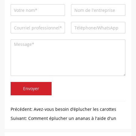
Envoyer
Précédent:
Avez-vous besoin d’éplucher les carottes
avec une machine à éplucher les carottes spécialisée
Suivant:
Comment éplucher un ananas à l'aide d'un
éplucheur d'ananas?