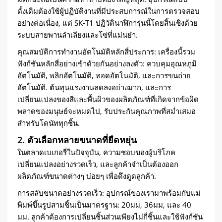
ดั้งเดิมต้องใช้ผู้ปฏิบัติงานที่มีประสบการณ์ในการตรวจสอบ
อย่างต่อเนื่อง, แต่ SK-T1 ปฏิวัตินาฬิการุ่นนี้โดยสิ้นเชิงด้วย
ระบบสายพานลำเลียงและโซ่ที่แม่นยำ.
คุณสมบัติการทำงานอัตโนมัติหลักสี่ประการ: เครื่องนี้รวม
ฟังก์ชันหลักสี่อย่างเข้าด้วยกันอย่างลงตัว: ควบคุมอุณหภูมิ
อัตโนมัติ, พลิกอัตโนมัติ, ทอดอัตโนมัติ, และการขนถ่าย
อัตโนมัติ. ต้นทุนแรงงานลดลงอย่างมาก, และการ
เปลี่ยนแปลงของสีและพื้นผิวของผลิตภัณฑ์ที่เกิดจากข้อผิด
พลาดของมนุษย์จะหมดไป, รับประกันคุณภาพที่สม่ำเสมอ
สำหรับโดนัททุกชิ้น.
2. ตัวเลือกหลายขนาดที่ยืดหยุ่น
ในตลาดเบเกอรี่ในปัจจุบัน, ความชอบของผู้บริโภค
เปลี่ยนแปลงอย่างรวดเร็ว, และลูกค้าจำเป็นต้องออก
ผลิตภัณฑ์ขนาดต่างๆ บ่อยๆ เพื่อดึงดูดลูกค้า.
การสลับขนาดอย่างรวดเร็ว: อุปกรณ์ของเรามาพร้อมกับแม่
พิมพ์ขึ้นรูปสามชิ้นเป็นมาตรฐาน: 20มม, 36มม, และ 40
มม. ลูกค้าต้องการเปลี่ยนชิ้นส่วนเพียงไม่กี่ชิ้นและใช้ฟังก์ชัน