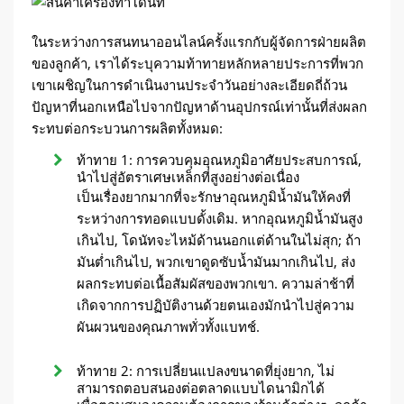
ในระหว่างการสนทนาออนไลน์ครั้งแรกกับผู้จัดการฝ่ายผลิต
ของลูกค้า, เราได้ระบุความท้าทายหลักหลายประการที่พวก
เขาเผชิญในการดำเนินงานประจำวันอย่างละเอียดถี่ถ้วน
ปัญหาที่นอกเหนือไปจากปัญหาด้านอุปกรณ์เท่านั้นที่ส่งผลก
ระทบต่อกระบวนการผลิตทั้งหมด:
ท้าทาย 1: การควบคุมอุณหภูมิอาศัยประสบการณ์,
นำไปสู่อัตราเศษเหล็กที่สูงอย่างต่อเนื่อง
เป็นเรื่องยากมากที่จะรักษาอุณหภูมิน้ำมันให้คงที่
ระหว่างการทอดแบบดั้งเดิม. หากอุณหภูมิน้ำมันสูง
เกินไป, โดนัทจะไหม้ด้านนอกแต่ด้านในไม่สุก; ถ้า
มันต่ำเกินไป, พวกเขาดูดซับน้ำมันมากเกินไป, ส่ง
ผลกระทบต่อเนื้อสัมผัสของพวกเขา. ความล่าช้าที่
เกิดจากการปฏิบัติงานด้วยตนเองมักนำไปสู่ความ
ผันผวนของคุณภาพทั่วทั้งแบทช์.
ท้าทาย 2: การเปลี่ยนแปลงขนาดที่ยุ่งยาก, ไม่
สามารถตอบสนองต่อตลาดแบบไดนามิกได้