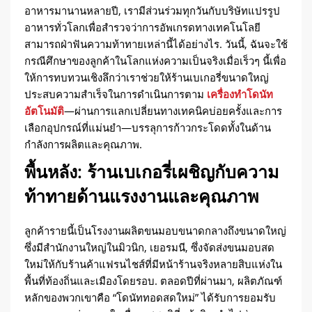
อาหารมานานหลายปี, เรามีส่วนร่วมทุกวันกับบริษัทแปรรูป
อาหารทั่วโลกเพื่อสำรวจว่าการอัพเกรดทางเทคโนโลยี
สามารถฝ่าฟันความท้าทายเหล่านี้ได้อย่างไร. วันนี้, ฉันจะใช้
กรณีศึกษาของลูกค้าในโลกแห่งความเป็นจริงเมื่อเร็วๆ นี้เพื่อ
ให้การทบทวนเชิงลึกว่าเราช่วยให้ร้านเบเกอรี่ขนาดใหญ่
ประสบความสำเร็จในการดำเนินการตาม
เครื่องทำโดนัท
อัตโนมัติ
—ผ่านการแลกเปลี่ยนทางเทคนิคบ่อยครั้งและการ
เลือกอุปกรณ์ที่แม่นยำ—บรรลุการก้าวกระโดดทั้งในด้าน
กำลังการผลิตและคุณภาพ.
พื้นหลัง: ร้านเบเกอรี่เผชิญกับความ
ท้าทายด้านแรงงานและคุณภาพ
ลูกค้ารายนี้เป็นโรงงานผลิตขนมอบขนาดกลางถึงขนาดใหญ่
ซึ่งมีสำนักงานใหญ่ในมิวนิก, เยอรมนี, ซึ่งจัดส่งขนมอบสด
ใหม่ให้กับร้านค้าแฟรนไชส์ที่มีหน้าร้านจริงหลายสิบแห่งใน
พื้นที่ท้องถิ่นและเมืองโดยรอบ. ตลอดปีที่ผ่านมา, ผลิตภัณฑ์
หลักของพวกเขาคือ “โดนัททอดสดใหม่” ได้รับการยอมรับ