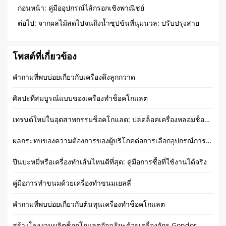
ก่อนหน้า:
คู่มืออุปกรณ์ไส้กรอกเชิงพาณิชย์
ต่อไป:
จากผลไม้สดไปจนถึงน้ำซุปข้นที่นุ่มนวล: ปรับปรุงสาย
การผลิตของคุณ
โพสต์ที่เกี่ยวข้อง
คำถามที่พบบ่อยเกี่ยวกับเครื่องดึงลูกกวาด
ศิลปะที่สมบูรณ์แบบของเครื่องทำช็อคโกแลต
เทรนด์ใหม่ในอุตสาหกรรมช็อคโกแลต: ปลดล็อคเครื่องหลอมช็อคโกแลต
ผลกระทบของความต้องการของผู้บริโภคต่อการเลือกอุปกรณ์การผลิตลูกกวาด
ปืนบะหมี่หรือเครื่องทำเส้นไหนดีที่สุด: คู่มือการซื้อที่ใช้งานได้จริง
คู่มือการทำขนมด้วยเครื่องทำขนมเยลลี่
คำถามที่พบบ่อยเกี่ยวกับต้นทุนเครื่องทำช็อคโกแลต
สร้างโรงงานผลิตช็อกโกแลตอัจฉริยะด้วยเครื่องจักร Gondor