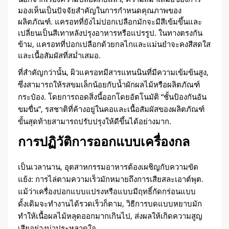
มองเห็นเป็นปัจจัยสำคัญในการกำหนดคุณภาพของ
ผลิตภัณฑ์. แครอทที่ยังไม่ปอกเปลือกมักจะมีสีเข้มขึ้นและ
เปลี่ยนเป็นสีเทาหลังปรุงอาหารหรือแปรรูป. ในทางตรงกัน
ข้าม, แครอทที่ปอกเปลือกด้วยกลไกและแม่นยำจะคงสีสดใส
และเนื้อสัมผัสที่สม่ำเสมอ.
ที่สำคัญกว่านั้น, ผิวแครอทมีสารแทนนินที่มีความเข้มข้นสูง,
ซึ่งสามารถให้รสขมเล็กน้อยกับน้ำผักผลไม้หรือผลิตภัณฑ์
กระป๋อง. โดยการถอดสิ่งนี้ออกโดยอัตโนมัติ “ชั้นป้องกันอัน
ขมขื่น”, รสชาติที่ค้างอยู่ในคอและเนื้อสัมผัสของผลิตภัณฑ์
ขั้นสุดท้ายสามารถปรับปรุงให้ดีขึ้นได้อย่างมาก.
การปฏิวัติการออกแบบเครื่องกล
เป็นเวลานาน, อุตสาหกรรมอาหารต้องเผชิญกับความขัด
แย้ง: การไล่ตามความเร็วมักหมายถึงการเสียสละเอาต์พุต.
แม้ว่าเครื่องปอกแบบแปรงหรือแบบมีฤทธิ์กัดกร่อนแบบ
ดั้งเดิมจะทำงานได้รวดเร็วก็ตาม, วิธีการบดแบบหยาบมัก
ทำให้เนื้อผลไม้หลุดออกมากเกินไป, ส่งผลให้เกิดความสูญ
เสียอย่างน่าประหลาดใจ.