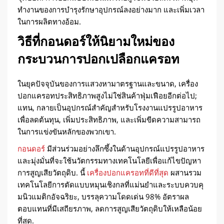
ทำงานของการบำรุงรักษาอุปกรณ์ลงอย่างมาก และเพิ่มเวลา
ในการผลิตทางอ้อม.
วิธีที่กอนดอร์ให้นิยามใหม่ของ
กระบวนการปอกเปลือกแครอท
ในยุคปัจจุบันของการแสวงหามาตรฐานและขนาด, เครื่อง
ปอกแครอทประสิทธิภาพสูงไม่ใช่สินค้าฟุ่มเฟือยอีกต่อไป;
แทน, กลายเป็นอุปกรณ์สำคัญสำหรับโรงงานแปรรูปอาหาร
เพื่อลดต้นทุน, เพิ่มประสิทธิภาพ, และเพิ่มขีดความสามารถ
ในการแข่งขันหลักของพวกเขา.
กอนดอร์
มีส่วนร่วมอย่างลึกซึ้งในด้านอุปกรณ์แปรรูปอาหาร
และมุ่งมั่นที่จะใช้นวัตกรรมทางเทคโนโลยีเพื่อแก้ไขปัญหา
การสูญเสียวัตถุดิบ. นี้
เครื่องปอกแครอทที่ดีที่สุด
ผสานรวม
เทคโนโลยีการตัดแบบหมุนเชิงกลที่แม่นยำและระบบควบคุ
มนิวแมติกอัจฉริยะ, บรรลุความโดดเด่น 98% อัตราผล
ตอบแทนที่มีเสถียรภาพ, ลดการสูญเสียวัตถุดิบให้เหลือน้อย
ที่สุด.